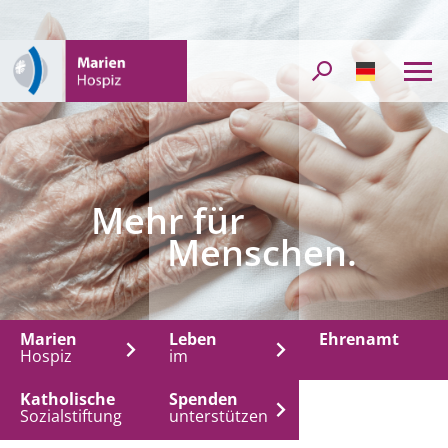
DE
Mehr für
Menschen.
Marien
Leben
Ehrenamt
Hospiz
im
Katholische
Spenden
Sozialstiftung
unterstützen