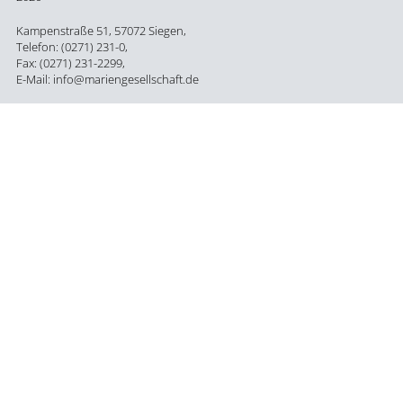
Kampenstraße 51, 57072 Siegen,
Telefon: (0271) 231-0,
Fax: (0271) 231-2299,
E-Mail: info@mariengesellschaft.de